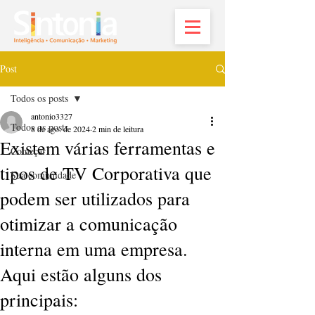
Post
Todos os posts
antonio3327
Todos os posts
8 de ago. de 2024
2 min de leitura
Existem várias ferramentas e
Começar
tipos de TV Corporativa que
Sua comunidade
podem ser utilizados para
otimizar a comunicação
interna em uma empresa.
Aqui estão alguns dos
principais: